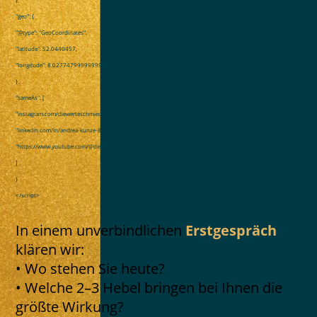
"geo": {
"@type": "GeoCoordinates",
"latitude": 52.0440457,
"longitude": 8.027747999999999
} ,
"sameAs": [
"instagram.com/diewerteschmiede",
"linkedin.com/in/andrea-kunze-876324172",
"https://www.youtube.com/@diewerteschmiede8815"
]
}
</script>
In einem unverbindlichen
Erstgespräch
klären wir:
• Wo stehen Sie heute?
• Welche 2–3 Hebel bringen bei Ihnen die
größte Wirkung?