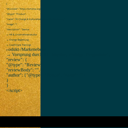
{
"@context": "https://schema.org/",
"@type": "Product",
"name": "KI-Change & Kulturarbeit ohne Überforderung",
"image": "",
"description": "Service
→ HR & Unternehmenskultur
→ Change-Begleitung
→ Coaching & Trainings
odukt-/Markenebene
Pr
→ Vorsprung durch KI : Impulse, Vorträge, Programme",
"review": {
"@type": "Review",
"reviewBody": "",
"author": {"@type": "Person", "name": ""}
}
}
</script>