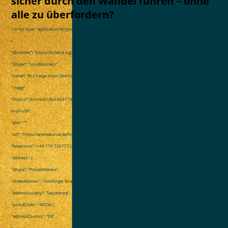
sicher durch den Wandel führen – ohne
alle zu überfordern?
<
script type="application/ld+json">
{
"@context": "https://schema.org",
"@type": "LocalBusiness",
"name": "KI-Change ohne Überforderung | Andrea Kunze – Die Werteschmiede",
"image":
"https://1drv.ms/i/c/ba106917dcdab733/IQAzt9rcF2kQIIC6zzAAAAAAAam2NWtajkHuaD5FpgsN5WQ?
e=sPruYh",
"@id": "",
"url": "https://andreakunze.de/home/",
"telephone": "+49 179 7267772",
"address": {
"@type": "PostalAddress",
"streetAddress": "Gröblinger Straße 30",
"addressLocality": "Sassenberg",
"postalCode": "48336",
"addressCountry": "DE"
},