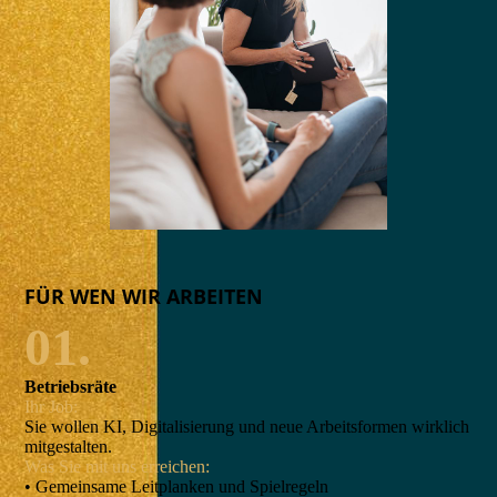
FÜR WEN WIR ARBEITEN
01.
Betriebsräte
Ihr Job:
Sie wollen KI, Digitalisierung und neue Arbeitsformen wirklich
mitgestalten.
Was Sie mit uns erreichen:
• Gemeinsame Leitplanken und Spielregeln