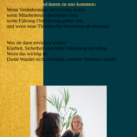
Wann unsere Kund:innen zu uns kommen:
Wenn Veränderungen gleichzeitig laufen,
wenn Mitarbeitende überfordert sind,
wenn Führung Orientierung geben soll,
und wenn neue Themen eher blockieren als entlasten.
Was sie dann erreichen wollen:
Klarheit, Sicherheit und echte Umsetzung im Alltag.
Wozu das wichtig ist:
Damit Wandel nicht erschöpft, sondern Vertrauen schafft.