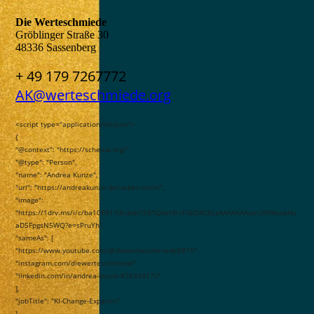
Die Werteschmiede
Gröblinger Straße 30
48336 Sassenberg
+ 49 179 7267772
AK@werteschmiede.org
<script type="application/ld+json">
{
"@context": "https://schema.org/",
"@type": "Person",
"name": "Andrea Kunze",
"url": "https://andreakunze.de/ueber-mich/",
"image":
"https://1drv.ms/i/c/ba106917dcdab733/IQAzt9rcF2kQIIC6zzAAAAAAAam2NWtajkHu
aD5FpgsN5WQ?e=sPruYh",
"sameAs": [
"https://www.youtube.com/@diewerteschmiede8815",
Klicken Sie doch mal hier.. 😊
"instagram.com/diewerteschmiede",
"linkedin.com/in/andrea-kunze-876324172"
],
"jobTitle": "KI-Change-Expertin"
}