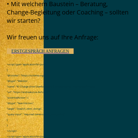
• Mit welchem Baustein – Beratung,
Change-Begleitung oder Coaching – sollten
wir starten?
Wir freuen uns auf Ihre Anfrage:
ERSTGESPRÄCH ANFRAGEN
<script type="application/ld+json">
{
"@context": "https://schema.org/",
"@type": "WebSite",
"name": "KI-Change ohne Überforderung | Andrea Kunze – Die Werteschmiede",
"url": "https://andreakunze.de/home/",
"potentialAction": {
"@type": "SearchAction",
"target": "{search_term_string}",
"query-input": "required name=search_term_string"
}
}
</script>
<script type="application/ld+json">