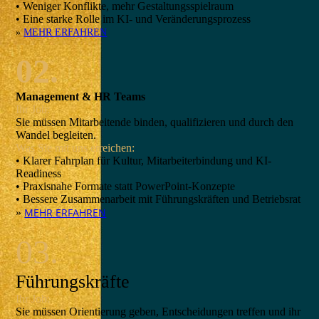
• Weniger Konflikte, mehr Gestaltungsspielraum
• Eine starke Rolle im KI- und Veränderungsprozess
»
MEHR ERFAHREN
02.
Management & HR Teams
Ihr Job:
Sie müssen Mitarbeitende binden, qualifizieren und durch den
Wandel begleiten.
Was Sie mit uns erreichen:
• Klarer Fahrplan für Kultur, Mitarbeiterbindung und KI-
Readiness
• Praxisnahe Formate statt PowerPoint-Konzepte
• Bessere Zusammenarbeit mit Führungskräften und Betriebsrat
MEHR ERFAHREN
»
03.
Führungskräfte
Ihr Job:
Sie müssen Orientierung geben, Entscheidungen treffen und ihr